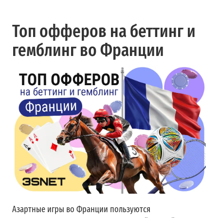
Топ офферов на беттинг и
гемблинг во Франции
Азартные игры во Франции пользуются