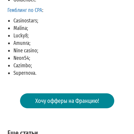
Гемблинг по CPA
:
Casinostars;
Malina;
Lucky8;
Amunra;
Nine casino;
Neon54;
Cazimbo;
Supernova.
Хочу офферы на Францию!
Еще статьи