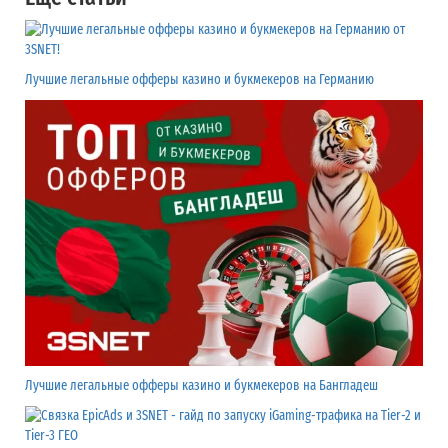
Лучшие легальные офферы казино и букмекеров на Германию
Лучшие легальные офферы казино и букмекеров на Бангладеш