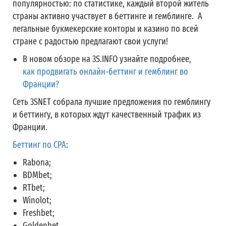
популярностью: по статистике, каждый второй житель
страны активно участвует в беттинге и гемблинге. А
легальные букмекерские конторы и казино по всей
стране с радостью предлагают свои услуги!
В новом обзоре на 3S.INFO узнайте подробнее,
как продвигать онлайн-беттинг и гемблинг во
Франции?
Сеть 3SNET собрала лучшие предложения по гемблингу
и беттингу, в которых ждут качественный трафик из
Франции.
Беттинг по CPA
:
Rabona;
BDMbet;
RTbet;
Winolot;
Freshbet;
Goldenbet.