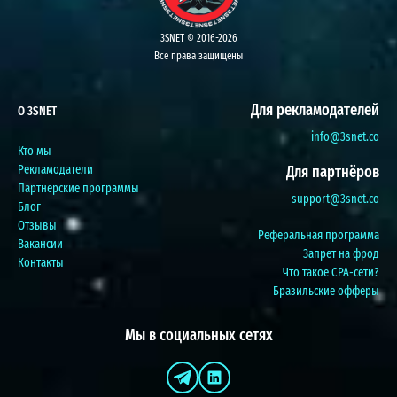
3SNET © 2016-2026
Все права защищены
Для рекламодателей
О 3SNET
info@3snet.co
Кто мы
Рекламодатели
Для партнёров
Партнерские программы
support@3snet.co
Блог
Отзывы
Реферальная программа
Вакансии
Запрет на фрод
Контакты
Что такое CPA-сети?
Бразильские офферы
Мы в социальных сетях