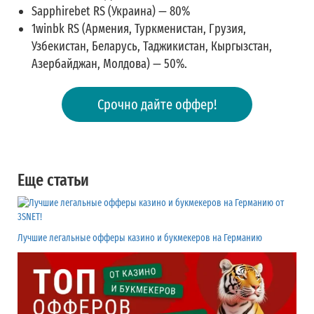
Sapphirebet RS (Украина) — 80%
1winbk RS (Армения, Туркменистан, Грузия,
Узбекистан, Беларусь, Таджикистан, Кыргызстан,
Азербайджан, Молдова) — 50%.
Срочно дайте оффер!
Еще статьи
Лучшие легальные офферы казино и букмекеров на Германию