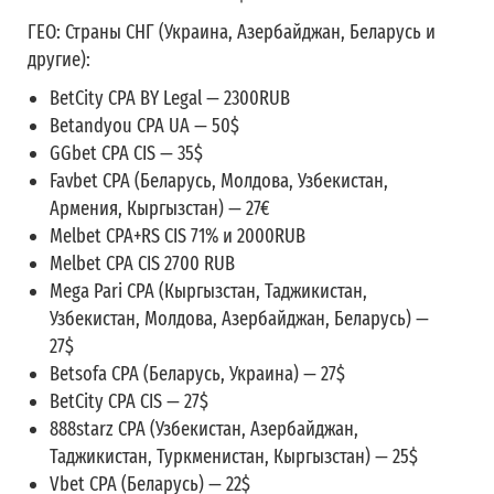
ГЕО: Страны СНГ (Украина, Азербайджан, Беларусь и
другие):
BetCity CPA BY Legal — 2300RUB
Betandyou CPA UA — 50$
GGbet CPA CIS — 35$
Favbet CPA (Беларусь, Молдова, Узбекистан,
Армения, Кыргызстан) — 27€
Melbet CPA+RS CIS 71% и 2000RUB
Melbet CPA CIS 2700 RUB
Mega Pari CPA (Кыргызстан, Таджикистан,
Узбекистан, Молдова, Азербайджан, Беларусь) —
27$
Betsofa CPA (Беларусь, Украина) — 27$
BetCity CPA CIS — 27$
888starz CPA (Узбекистан, Азербайджан,
Таджикистан, Туркменистан, Кыргызстан) — 25$
Vbet CPA (Беларусь) — 22$