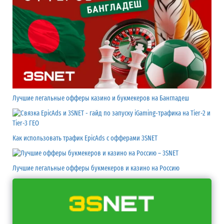
Лучшие легальные офферы казино и букмекеров на Бангладеш
Как использовать трафик EpicAds с офферами 3SNET
Лучшие легальные офферы букмекеров и казино на Россию