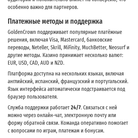
особенно важно для партнеров.
Платежные методы и поддержка
GoldenCrown поддерживает популярные платёжные
решения, включая Visa, Mastercard, банковские
переводы, Neteller, Skrill, MiFinity, MuchBetter, Neosurf и
другие методы. Казино принимает несколько валют:
EUR, USD, CAD, AUD и NZD.
Платформа доступна на нескольких языках, включая
английский, испанский, французский и португальский.
Язык интерфейса автоматически подстраивается под
браузер пользователя.
Служба поддержки работает
24/7
. Связаться с ней
можно через онлайн-чат, электронную почту или
форму обратной связи. Команда оперативно помогает
с вопросами по играм, платежам и бонусам.