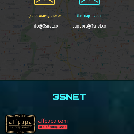
Для рекламодателей
Для партнёров
info@3snet.co
support@3snet.co