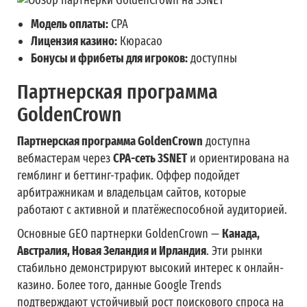
Модель оплаты:
CPA
Лицензия казино:
Кюрасао
Бонусы и фрибеты для игроков:
доступны
Партнерская программа
GoldenCrown
Партнерская программа GoldenCrown
доступна
вебмастерам через
CPA-сеть 3SNET
и ориентирована на
гемблинг и беттинг-трафик. Оффер подойдет
арбитражникам и владельцам сайтов, которые
работают с активной и платёжеспособной аудиторией.
Основные GEO партнерки GoldenCrown —
Канада,
Австралия, Новая Зеландия и Ирландия
. Эти рынки
стабильно демонстрируют высокий интерес к онлайн-
казино. Более того, данные Google Trends
подтверждают устойчивый рост поискового спроса на