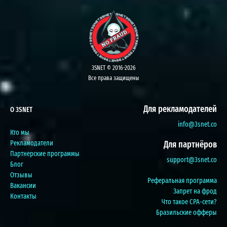
3SNET © 2016-2026
Все права защищены
Для рекламодателей
О 3SNET
info@3snet.co
Кто мы
Рекламодатели
Для партнёров
Партнерские программы
support@3snet.co
Блог
Отзывы
Реферальная программа
Вакансии
Запрет на фрод
Контакты
Что такое CPA-сети?
Бразильские офферы