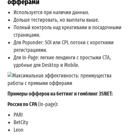
офферами
Используется при наличии данных.
Дольше тестировать, но выплаты выше.
Полный контроль над креативами и посадочными
страницами.
Для Popunder: SOI или CPL потоки с короткими
регистрациями.
Для In-Page: легкие лендинги с простыми CTA,
удобные для Desktop и Mobile.
Примеры офферов на беттинг и гемблинг 3SNET:
Россия по CPA
(In-page)
:
PARI
BetCity
Leon