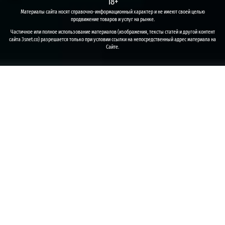
18+
Материалы сайта носят справочно-информационный характер и не имеют своей целью
продвижение товаров и услуг на рынке.
Частичное или полное использование материалов (изображения, тексты статей и другой контент
сайта 3snet.co) разрешается только при условии ссылки на непосредственный адрес материала на
Сайте.