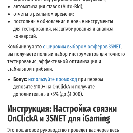
автоматизация ставок (Auto-Bid);
отчеты в реальном времени;
постоянные обновления и новые инструменты
для тестирования, масштабирования и анализа
конверсий.
Комбинируя это
с широким выбором офферов 3SNET
,
вы получаете полный набор инструментов для точного
тестирования, эффективной оптимизации и
стабильной прибыли.
Бонус:
используйте промокод
при первом
депозите $100+ на OnClickA и получите
дополнительный +5% (до $1 000).
Инструкция: Настройка связки
OnClickA и 3SNET для iGaming
Это пошаговое руководство проведет вас через весь