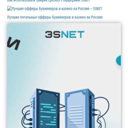
Как использовать трафик EpicAds с офферами 3SNET
Лучшие легальные офферы букмекеров и казино на Россию