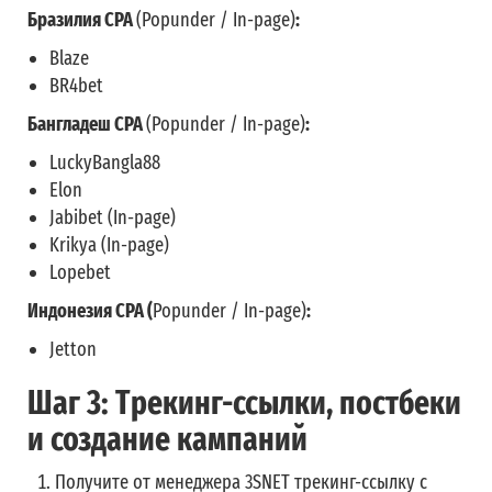
Бразилия CPA
(Popunder / In-page)
:
Blaze
BR4bet
Бангладеш CPA
(Popunder / In-page)
:
LuckyBangla88
Elon
Jabibet (In-page)
Krikya (In-page)
Lopebet
Индонезия CPA (
Popunder / In-page)
:
Jetton
Шаг 3: Трекинг-ссылки, постбеки
и создание кампаний
Получите от менеджера 3SNET трекинг-ссылку с