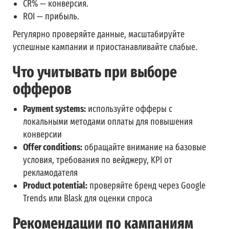
CR% — конверсия.
ROI — прибыль.
Регулярно проверяйте данные, масштабируйте
успешные кампании и приостанавливайте слабые.
Что учитывать при выборе
офферов
Payment systems:
используйте офферы с
локальными методами оплаты для повышения
конверсии
Offer conditions:
обращайте внимание на базовые
условия, требования по вейджеру, KPI от
рекламодателя
Product potential:
проверяйте бренд через Google
Trends или Blask для оценки спроса
Рекомендации по кампаниям