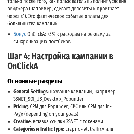
только после того, как пользователь выполнит условия
вейджера (например, сделает депозиты и проиграет
через x1). Это фактическое событие оплаты для
большинства кампаний.
Бонус
OnClickA
: +5% к расходам на рекламу за
синхронизацию постбеков.
Шаг 4: Настройка кампании в
OnClickA
Основные разделы
General Settings:
название кампании, например:
3SNET_SOI_US_Desktop_Popunder
Pricing:
CPM для Popunder; CPC или CPM для In-
Page (depending on your goals)
Creative:
вставка ссылки 3SNET с токенами
Categories и Traffic Type:
старт с «all traffic» или