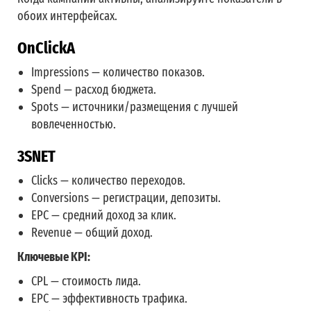
обоих интерфейсах.
OnClickA
Impressions — количество показов.
Spend — расход бюджета.
Spots — источники/размещения с лучшей
вовлеченностью.
3SNET
Clicks — количество переходов.
Conversions — регистрации, депозиты.
EPC — средний доход за клик.
Revenue — общий доход.
Ключевые KPI:
CPL — стоимость лида.
EPC — эффективность трафика.