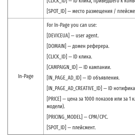
[CLICK_ID] — ID клика, приведшего к кон
[SPOT_ID] — место размещения / плейсме
For In-Page you can use:
[DEVICEUA] — user agent.
[DOMAIN] — домен реферера.
[CLICK_ID] — ID клика.
[CAMPAIGN_ID] — ID кампании.
In-Page
[IN_PAGE_AD_ID] — ID объявления.
[IN_PAGE_AD_CREATIVE_ID] — ID нотифика
[PRICE] — цена за 1000 показов или за 1 к
модели).
[PRICING_MODEL] — CPM/CPC.
[SPOT_ID] — плейсмент.