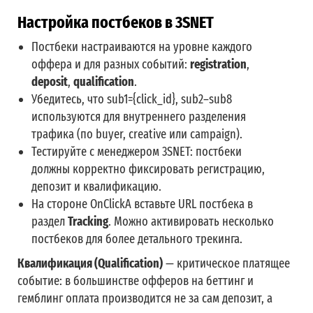
Настройка постбеков в 3SNET
Постбеки настраиваются на уровне каждого
оффера и для разных событий:
registration
,
deposit
,
qualification
.
Убедитесь, что sub1={click_id}, sub2–sub8
используются для внутреннего разделения
трафика (по buyer, creative или campaign).
Тестируйте с менеджером 3SNET: постбеки
должны корректно фиксировать регистрацию,
депозит и квалификацию.
На стороне OnClickA вставьте URL постбека в
раздел
Tracking
. Можно активировать несколько
постбеков для более детального трекинга.
Квалификация (Qualification)
— критическое платящее
событие: в большинстве офферов на беттинг и
гемблинг оплата производится не за сам депозит, а