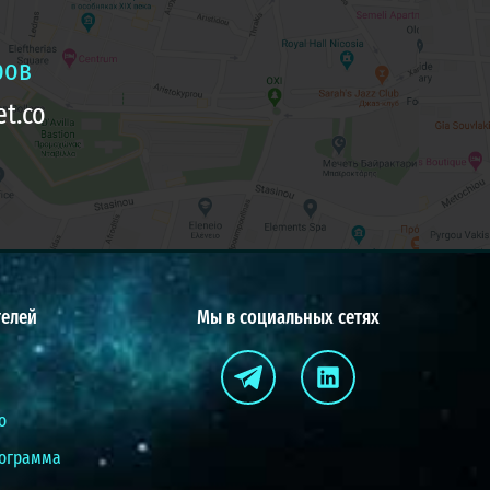
ров
t.co
телей
Мы в социальных сетях
o
ограмма