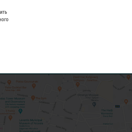
ить
ного