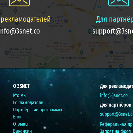
 рекламодателей
Для партнё
info@3snet.co
support@3sne
О 3SNET
Для рекламода
Кто мы
info@3snet.co
Рекламодатели
Для партнёров
Партнерские программы
support@3snet.c
Блог
Отзывы
Реферальная пр
Вакансии
Запрет на фрод