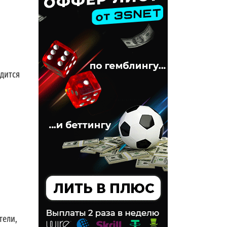
дится
тели,