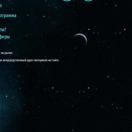
o
ограмма
ти?
фферы
 на рынке.
на непосредственный адрес материала на Сайте.