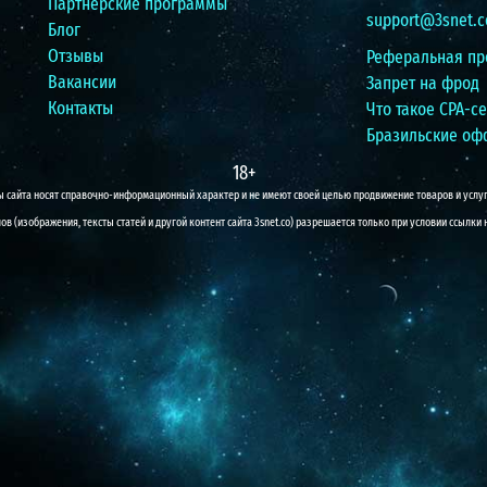
Партнерские программы
support@3snet.c
Блог
Отзывы
Реферальная пр
Вакансии
Запрет на фрод
Контакты
Что такое CPA-се
Бразильские о
18+
 сайта носят справочно-информационный характер и не имеют своей целью продвижение товаров и услуг
в (изображения, тексты статей и другой контент сайта 3snet.co) разрешается только при условии ссылки 