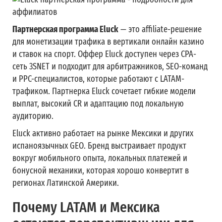
Партнерская программа Eluck
— это affiliate-решение
для монетизации трафика в вертикали онлайн казино
и ставок на спорт. Оффер Eluck доступен через CPA-
сеть 3SNET и подходит для арбитражников, SEO-команд
и PPC-специалистов, которые работают с LATAM-
трафиком. Партнерка Eluck сочетает гибкие модели
выплат, высокий CR и адаптацию под локальную
аудиторию.
Eluck активно работает на рынке Мексики и других
испаноязычных GEO. Бренд выстраивает продукт
вокруг мобильного опыта, локальных платежей и
бонусной механики, которая хорошо конвертит в
регионах Латинской Америки.
Почему LATAM и Мексика