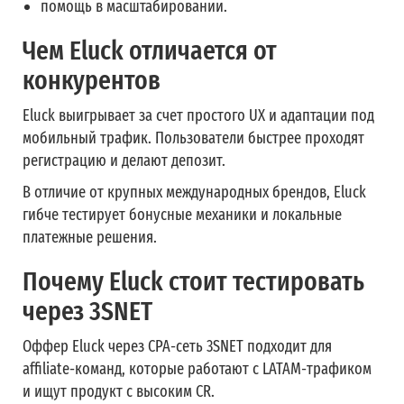
помощь в масштабировании.
Чем Eluck отличается от
конкурентов
Eluck выигрывает за счет простого UX и адаптации под
мобильный трафик. Пользователи быстрее проходят
регистрацию и делают депозит.
В отличие от крупных международных брендов, Eluck
гибче тестирует бонусные механики и локальные
платежные решения.
Почему Eluck стоит тестировать
через 3SNET
Оффер Eluck через CPA-сеть 3SNET подходит для
affiliate-команд, которые работают с LATAM-трафиком
и ищут продукт с высоким CR.