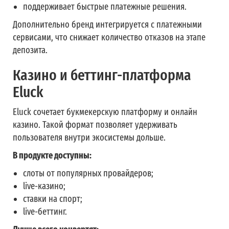
поддерживает быстрые платежные решения.
Дополнительно бренд интегрируется с платежными
сервисами, что снижает количество отказов на этапе
депозита.
Казино и беттинг-платформа
Eluck
Eluck сочетает букмекерскую платформу и онлайн
казино. Такой формат позволяет удерживать
пользователя внутри экосистемы дольше.
В продукте доступны:
слоты от популярных провайдеров;
live-казино;
ставки на спорт;
live-беттинг.