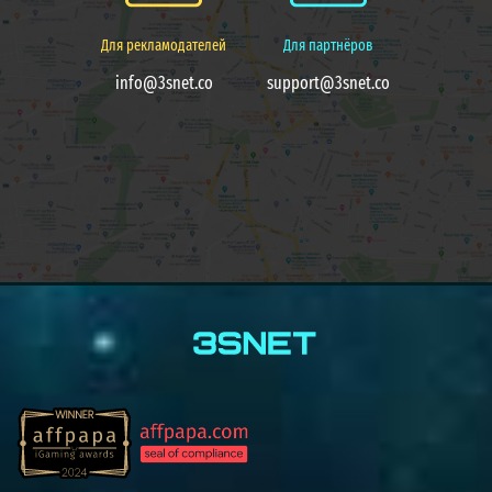
Для рекламодателей
Для партнёров
info@3snet.co
support@3snet.co