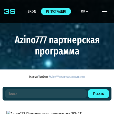
ВХОД
РЕГИСТРАЦИЯ
RU
Toggle
naviga
Azino777 партнерская
программа
Главная
/
Гемблинг
/
Azino777 партнерская программа