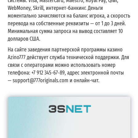
системы: Visa, MasterCard, Maestro, Royal Pay, Qiwi,
WebMoney, Skrill, интернет-банкинг. Деньги
моментально зачисляются на баланс игрока, а скорость
перевода на собственные реквизиты — от 1 до 3 дней.
Минимальная сумма запроса на вывод составляет 10
долларов США.
На сайте заведения партнерской программы казино
Azino777 действует служба технической поддержки. Для
связи с операторами можно использовать номер
телефона: +7 912 345-67-89, адрес электронной почты
—
support@777originals.com
и онлайн-чат.