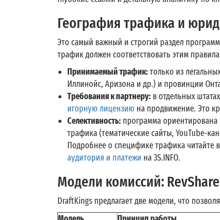
География трафика и юрид
Это самый важный и строгий раздел программы
трафик должен соответствовать этим правила
Принимаемый трафик:
только из легальны
Иллинойс, Аризона и др.) и провинции Онта
Требования к партнеру:
в отдельных штата
игорную лицензию
на продвижение. Это кр
Селективность:
программа ориентирована 
трафика (тематические сайты, YouTube-кан
Подробнее о специфике трафика читайте в
аудитория и платежи
на 3S.INFO.
Модели комиссий: RevShare
DraftKings предлагает две модели, что позво
Модель
Принцип работы