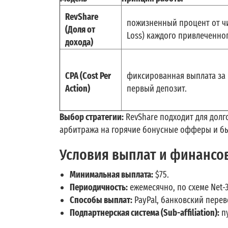
RevShare
пожизненный процент от чи
(Доля от
Loss) каждого привлеченног
дохода)
CPA (Cost Per
фиксированная выплата за
Action)
первый депозит.
Выбор стратегии:
RevShare подходит для долг
арбитража на горячие бонусные офферы и бы
Условия выплат и финансо
Минимальная выплата:
$75.
Периодичность:
ежемесячно, по схеме Net-
Способы выплат:
PayPal, банковский перевод
Подпартнерская система (Sub-affiliation):
пу