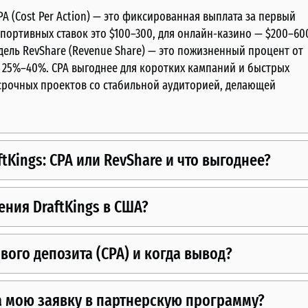
PA (Cost Per Action) — это фиксированная выплата за первый
 спортивных ставок это $100–300, для онлайн-казино — $200–60
Модель RevShare (Revenue Share) — это пожизненный процент от
т 25%–40%. CPA выгоднее для коротких кампаний и быстрых
осрочных проектов со стабильной аудиторией, делающей
tKings: CPA или RevShare и что выгоднее?
ния DraftKings в США?
рвого депозита (CPA) и когда вывод?
на мою заявку в партнерскую программу?