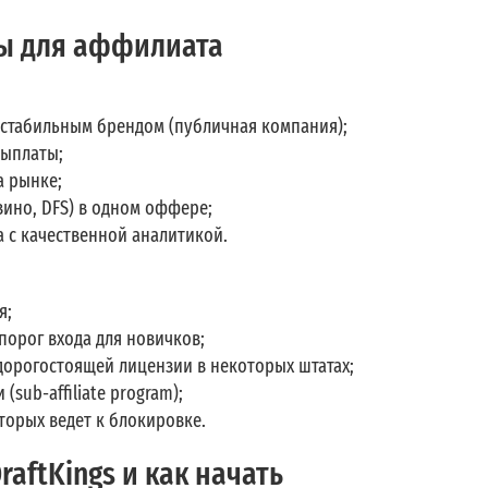
ы для аффилиата
 стабильным брендом (публичная компания);
выплаты;
а рынке;
зино, DFS) в одном оффере;
 с качественной аналитикой.
я;
порог входа для новичков;
орогостоящей лицензии в некоторых штатах;
sub-affiliate program);
торых ведет к блокировке.
aftKings и как начать