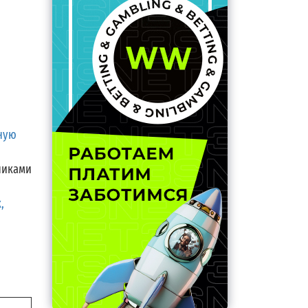
ную
никами
,