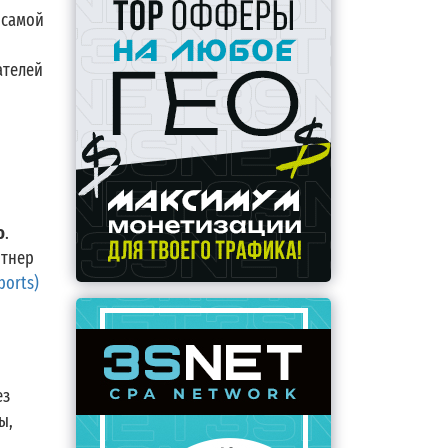
 самой
ателей
o
.
ртнер
ports)
ез
ы,