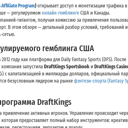
 Affiliate Program
)
открывает доступ к монетизации трафика в
ише — регулируемом
онлайн-гемблинге
США и Канады.
панией-гигантом, получая комиссию за привлечение пользов
орт. В этом обзоре — детальный разбор условий, требований и
A-сетью.
егулируемого гемблинга США
2012 году как платформа для Daily Fantasy Sports (DFS). После
ду компания запустила
DraftKings Sportsbook
и
DraftKings Casin
NG) с капитализацией в миллиарды долларов, официальный па
яется безусловным лидером на рынке
фэнтези-спорта (Fantasy S
программа DraftKings
 привлечение активных игроков. Управление происходит чер
, которая предоставляет полный набор инструментов: креатив
икам, регистрациям, депозитам и доходу.