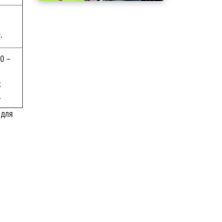
.
0 –
;
.
 для