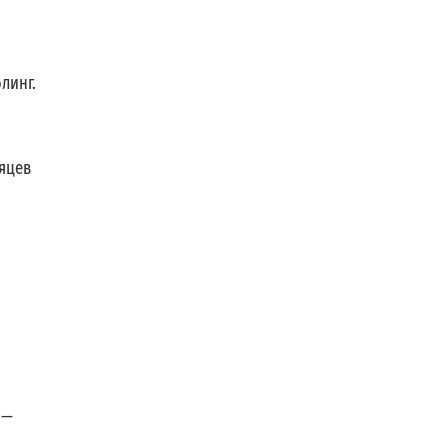
линг.
сяцев
 —