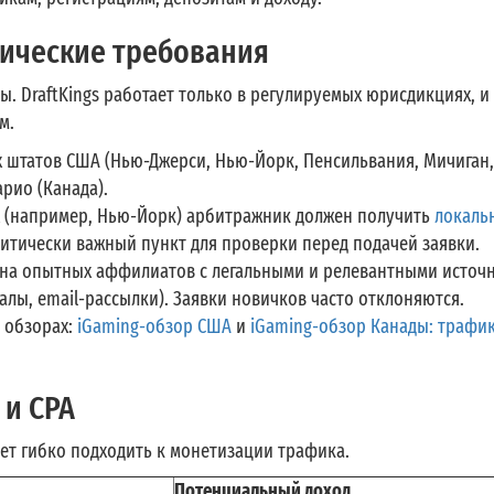
ические требования
. DraftKings работает только в регулируемых юрисдикциях, и
м.
х штатов США (Нью-Джерси, Нью-Йорк, Пенсильвания, Мичиган,
рио (Канада).
х (например, Нью-Йорк) арбитражник должен получить
локаль
итически важный пункт для проверки перед подачей заявки.
на опытных аффилиатов с легальными и релевантными источ
алы, email-рассылки). Заявки новичков часто отклоняются.
 обзорах:
iGaming-обзор США
и
iGaming-обзор Канады: трафик
 и CPA
ляет гибко подходить к монетизации трафика.
Потенциальный доход