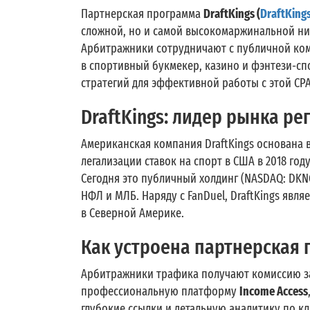
Партнерская программа
DraftKings (
DraftKings
сложной, но и самой высокомаржинальной н
Арбитражники сотрудничают с публичной ком
в спортивный букмекер, казино и фэнтези-сп
стратегий для эффективной работы с этой CP
DraftKings: лидер рынка р
Американская компания DraftKings основана в 
легализации ставок на спорт в США в 2018 го
Сегодня это публичный холдинг (NASDAQ: DK
НФЛ и МЛБ. Наряду с FanDuel, DraftKings явл
в Северной Америке.
Как устроена партнерская 
Арбитражники трафика получают комиссию за
профессиональную платформу
Income Access
глубокие ссылки и детальную аналитику по кл