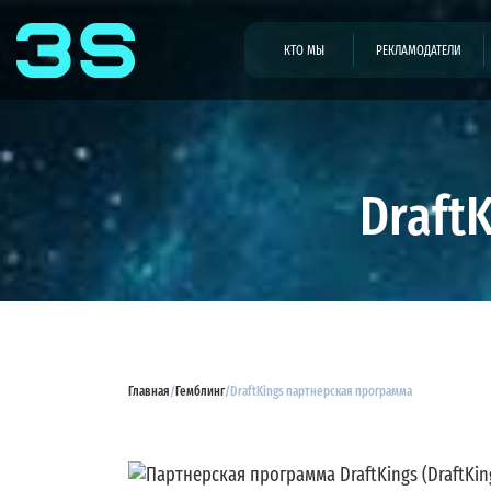
КТО МЫ
РЕКЛАМОДАТЕЛИ
Draft
Главная
/
Гемблинг
/
DraftKings партнерская программа