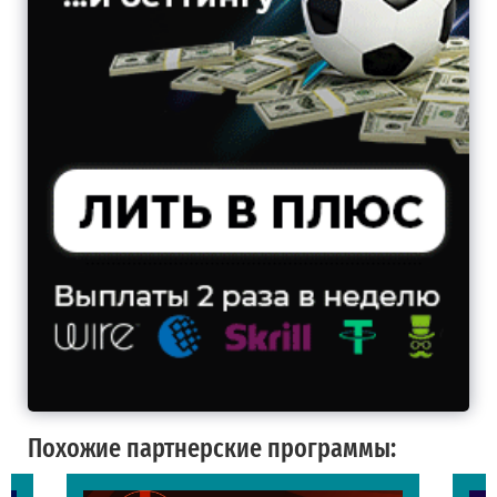
Похожие партнерские программы: