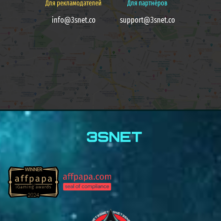
Для рекламодателей
Для партнёров
info@3snet.co
support@3snet.co