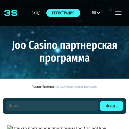
ВХОД
РЕГИСТРАЦИЯ
RU
Toggle
naviga
Joo Casino партнерская
программа
Главная
/
Гемблинг
/
Joo Casino партнерская программа