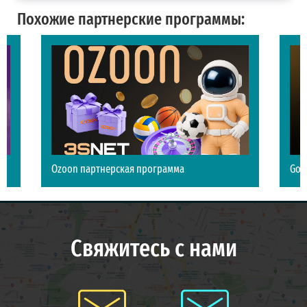
Похожие партнерские программы:
Ozoon партнерская программа
Gol
Свяжитесь с нами