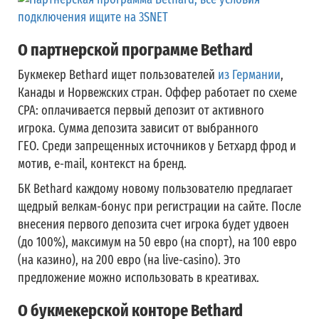
О партнерской программе Bethard
Букмекер Bethard ищет пользователей
из Германии
,
Канады и Норвежских стран. Оффер работает по схеме
CPA: оплачивается первый депозит от активного
игрока. Сумма депозита зависит от выбранного
ГЕО. Среди запрещенных источников у Бетхард фрод и
мотив, e-mail, контекст на бренд.
БК Bethard каждому новому пользователю предлагает
щедрый велкам-бонус при регистрации на сайте. После
внесения первого депозита счет игрока будет удвоен
(до 100%), максимум на 50 евро (на спорт), на 100 евро
(на казино), на 200 евро (на live-casino). Это
предложение можно использовать в креативах.
О букмекерской конторе Bethard