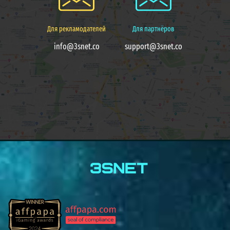
Для рекламодателей
Для партнёров
info@3snet.co
support@3snet.co