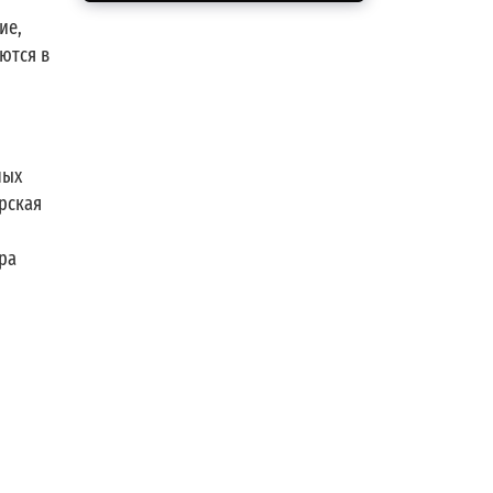
ие,
ются в
ных
ерская
ра