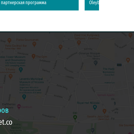
7 партнерская программа
Oleybet партнерская п
ров
t.co