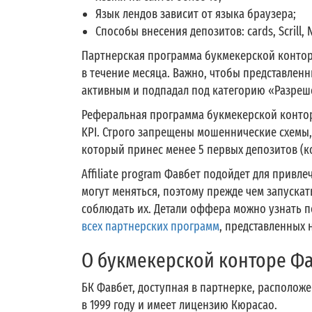
Язык лендов зависит от языка браузера;
Способы внесения депозитов: cards, Scrill, N
Партнерская программа букмекерской контор
в течение месяца. Важно, чтобы представлен
активным и подпадал под категорию «Разре
Реферальная программа букмекерской контор
KPI. Строго запрещены мошеннические схемы,
который принес менее 5 первых депозитов (к
Affiliate program Фавбет подойдет для прив
могут меняться, поэтому прежде чем запуска
соблюдать их. Детали оффера можно узнать п
всех партнерских программ
, представленных н
О букмекерской конторе Ф
БК Фавбет, доступная в партнерке, располож
в 1999 году и имеет лицензию Кюрасао.