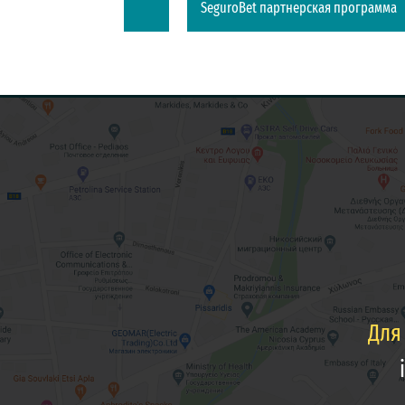
ерская программа
SeguroBet партнерская программа
Для