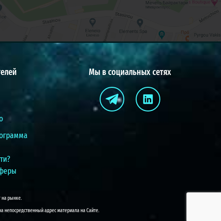
телей
Мы в социальных сетях
o
ограмма
ти?
фферы
 на рынке.
на непосредственный адрес материала на Сайте.