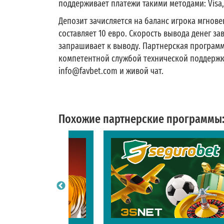
поддерживает платежи такими методами: Visa, Ma
Депозит зачисляется на баланс игрока мгнове
составляет 10 евро. Скорость вывода денег з
запрашивает к выводу. Партнерская программ
компетентной службой технической поддержки
info@favbet.com
и живой чат.
Похожие партнерские программы