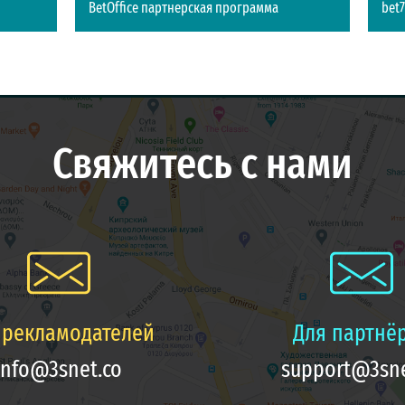
BetOffice партнерская программа
bet
Свяжитесь с нами
 рекламодателей
Для партнё
info@3snet.co
support@3sne