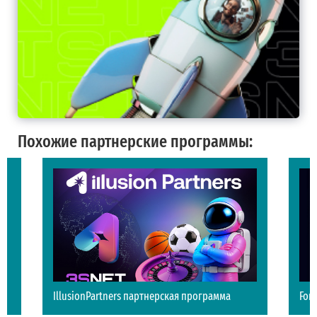
Похожие партнерские программы:
IllusionPartners партнерская программа
For