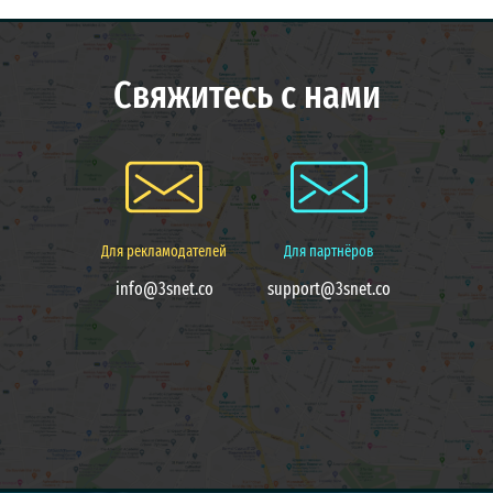
Свяжитесь с нами
Для рекламодателей
Для партнёров
info@3snet.co
support@3snet.co