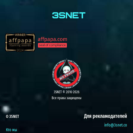
3SNET © 2016-2026
Все права защищены
Для рекламодателей
О 3SNET
info@3snet.co
Кто мы