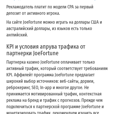
Рекламодатель платит по модели CPA за первый
депозит от активного игрока.
На сайте JoeFortune можно играть на доллары США и
австралийский доллары, из языков есть только
английский.
KPI и условия апрува трафика от
партнерки JoeFortune
Партнерка казино JoeFortune оплачивает только
активный трафик, который соответствует требованиям
KPI. Аффилейт программа JoeFortune предлагает
широкий выбор источников: веб-сайты, дорвеи,
реброкеринг, SEO, In-app и многое другое. Не
принимается мотивированный трафик, контекстная
реклама на бренд и трафик с прогнозов. Прежде чем
подключиться к партнерской программе JoeFortune и
монетизировать трафик, рекомендуем изучить все