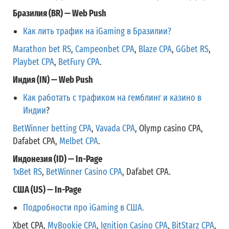
Бразилия (BR) — Web Push
Как лить трафик на iGaming в Бразилии?
Marathon bet RS
,
Campeonbet CPA
,
Blaze CPA
,
GGbet RS
,
Playbet CPA
,
BetFury CPA
.
Индия (IN) — Web Push
Как работать с трафиком на гемблинг и казино в
Индии
?
BetWinner betting CPA
,
Vavada CPA
, Olymp casino CPA,
Dafabet CPA,
Melbet CPA
.
Индонезия (ID) — In-Page
1xBet RS
,
BetWinner Casino CPA
, Dafabet CPA.
США (US) — In-Page
Подробности про iGaming в США.
Xbet CPA,
MyBookie CPA
,
Ignition Casino CPA
,
BitStarz CPA
,