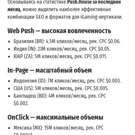
Основываясь на статистике
Push.House за последний
месяц
, можно выделить наиболее эффективные
комбинации GEO и форматов для iGaming-вертикали.
Web Push — высокая вовлеченность
Бразилия (BR)
: 4.5M кликов/месяц, рек. CPC $0.06.
Индия (IN)
: 23M кликов/месяц, рек. CPC $0.05.
ЮАР (ZA)
: 5M кликов/месяц, рек. CPC $0.011.
In-Page — масштабный объем
Индонезия (ID): 7M кликов/месяц, рек. CPC $0.003.
США (US)
: 5M кликов/месяц, рек. CPC $0.005.
Бангладеш (BD)
: 4M кликов/месяц, рек. CPC
$0.002.
OnClick — максимальные объемы
Мексика (MX)
: 15M кликов/месяц, рек. CPC