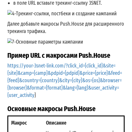
в поле URL вставьте трекинг-ссылку 3SNET.
Далее добавьте макросы Push.House для расширенного
трекинга трафика.
Пример URL с макросами Push.House
https://your-3snet-link.com/?click_id={click_id}&site=
{site}&camp={camp}&pdpid={pdpid}&price={price}&feed=
{feed}&country={country}&city={city}&os={os}&browser=
{browser}&format={format}&lang={lang}&user_activity=
{user_activity
}
Основные макросы Push.House
Макрос
Описание