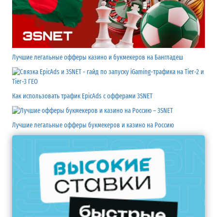
Лучшие легальные офферы казино и букмекеров на Бангладеш
Как использовать трафик EpicAds с офферами 3SNET
Лучшие легальные офферы букмекеров и казино на Россию