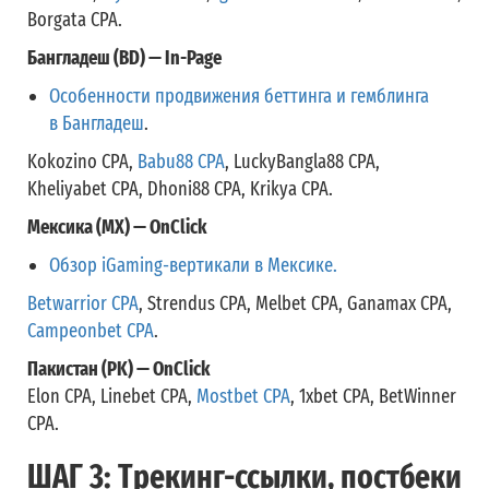
Borgata CPA.
Бангладеш (BD) — In-Page
Особенности продвижения беттинга и гемблинга
в Бангладеш
.
Kokozino CPA,
Babu88 CPA
, LuckyBangla88 CPA,
Kheliyabet CPA, Dhoni88 CPA, Krikya CPA.
Мексика (MX) — OnClick
Обзор iGaming-вертикали в Мексике.
Betwarrior CPA
, Strendus CPA, Melbet CPA, Ganamax CPA,
Campeonbet CPA
.
Пакистан (PK) — OnClick
Elon CPA, Linebet CPA,
Mostbet CPA
, 1xbet CPA, BetWinner
CPA.
ШАГ 3: Трекинг-ссылки, постбеки