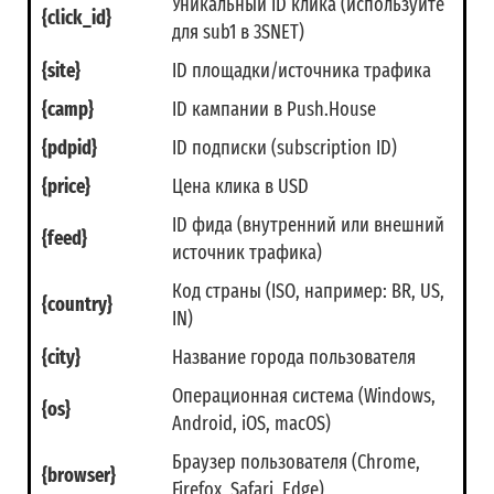
Уникальный ID клика (используйте
{click_id}
для sub1 в 3SNET)
{site}
ID площадки/источника трафика
{camp}
ID кампании в Push.House
{pdpid}
ID подписки (subscription ID)
{price}
Цена клика в USD
ID фида (внутренний или внешний
{feed}
источник трафика)
Код страны (ISO, например: BR, US,
{country}
IN)
{city}
Название города пользователя
Операционная система (Windows,
{os}
Android, iOS, macOS)
Браузер пользователя (Chrome,
{browser}
Firefox, Safari, Edge)